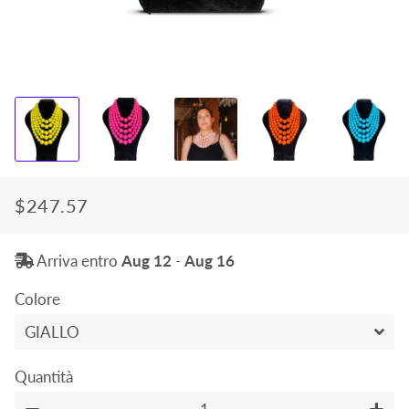
$247.57
Prezzo
Prezzo
di
scontato
Arriva entro
Aug 12
-
Aug 16
listino
Colore
Quantità