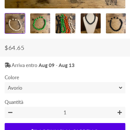
$64.65
Prezzo
Prezzo
di
scontato
Arriva entro
Aug 09
-
Aug 13
listino
Colore
Quantità
−
+