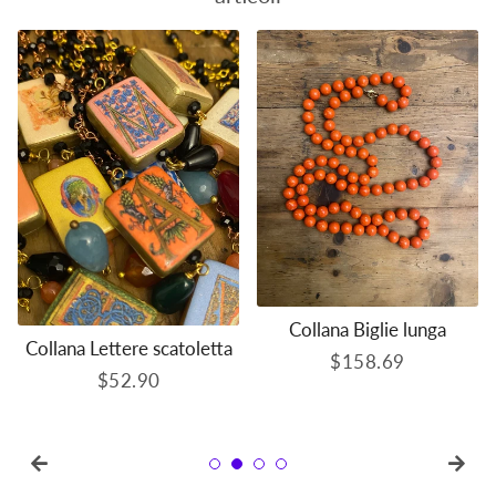
Collana Biglie lunga
Collana Lettere scatoletta
Prezzo
$158.69
Prezzo
$52.90
di
di
listino
listino